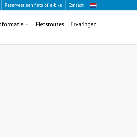
Reserveer een fiets of e-bike
Contact
nformatie
Fietsroutes
Ervaringen