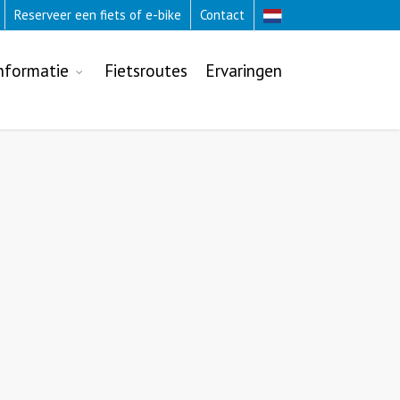
Reserveer een fiets of e-bike
Contact
nformatie
Fietsroutes
Ervaringen